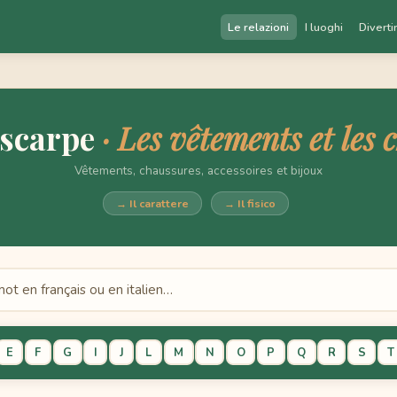
Le relazioni
I luoghi
Divertir
e scarpe
· Les vêtements et les 
Vêtements, chaussures, accessoires et bijoux
→ Il carattere
→ Il fisico
E
F
G
I
J
L
M
N
O
P
Q
R
S
T