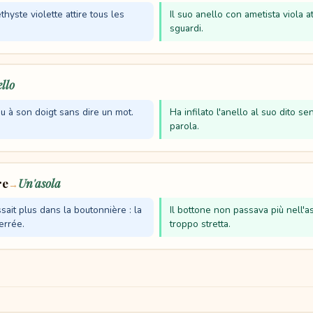
yste violette attire tous les
Il suo anello con ametista viola atti
sguardi.
llo
eau à son doigt sans dire un mot.
Ha infilato l'anello al suo dito se
parola.
re
Un'asola
→
ait plus dans la boutonnière : la
Il bottone non passava più nell'as
errée.
troppo stretta.