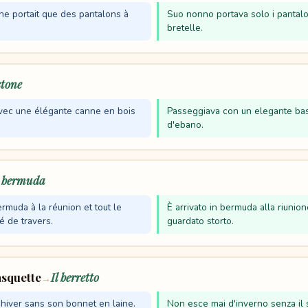
e portait que des pantalons à
Suo nonno portava solo i pantalo
bretelle.
stone
avec une élégante canne en bois
Passeggiava con un elegante ba
d'ebano.
l bermuda
ermuda à la réunion et tout le
È arrivato in bermuda alla riunion
é de travers.
guardato storto.
asquette
Il berretto
→
 l'hiver sans son bonnet en laine.
Non esce mai d'inverno senza il 