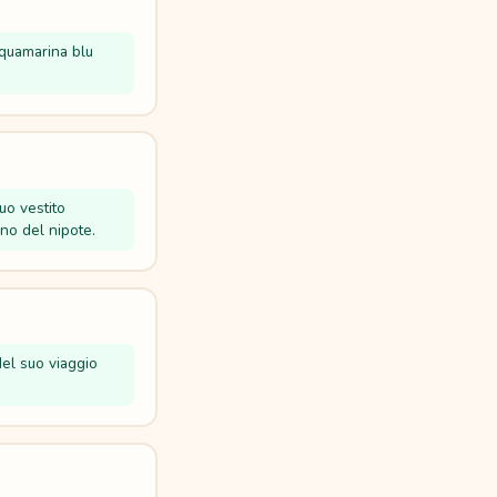
cquamarina blu
uo vestito
no del nipote.
del suo viaggio