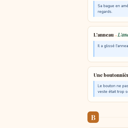
Sa bague en améth
regards.
L'anneau
L'ane
→
Il a glissé l'ann
Une boutonniè
Le bouton ne pass
veste était trop s
B