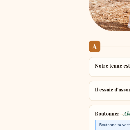
A
Notre tenue est
Il essaie d'asso
Boutonner
Ab
→
Boutonne ta veste 