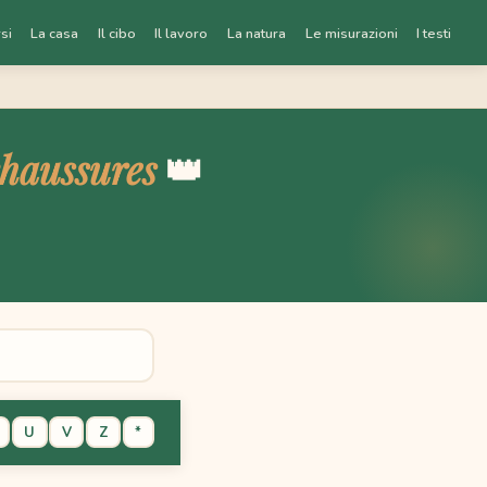
si
La casa
Il cibo
Il lavoro
La natura
Le misurazioni
I testi
chaussures
👑
U
V
Z
*