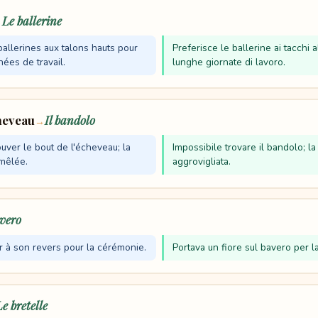
Le ballerine
→
ballerines aux talons hauts pour
Preferisce le ballerine ai tacchi a
ées de travail.
lunghe giornate di lavoro.
cheveau
Il bandolo
→
uver le bout de l'écheveau; la
Impossibile trovare il bandolo; la 
mmêlée.
aggrovigliata.
avero
eur à son revers pour la cérémonie.
Portava un fiore sul bavero per l
Le bretelle