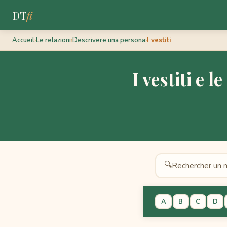
DT
fi
Accueil
›
Le relazioni
›
Descrivere una persona
›
I vestiti
I vestiti e l
🔍
A
B
C
D