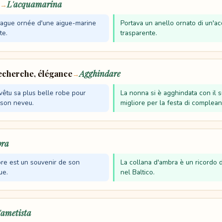
L'acquamarina
→
 bague ornée d'une aigue-marine
Portava un anello ornato di un'a
te.
trasparente.
recherche, élégance
Agghindare
→
êtu sa plus belle robe pour
La nonna si è agghindata con il s
 son neveu.
migliore per la festa di complean
bra
bre est un souvenir de son
La collana d'ambra è un ricordo 
ue.
nel Baltico.
'ametista