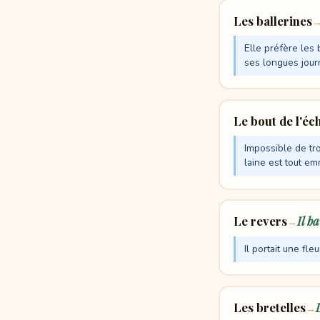
Les ballerines
Elle préfère les 
ses longues journ
Le bout de l'é
Impossible de tro
laine est tout e
Le revers
Il b
→
Il portait une fl
Les bretelles
→