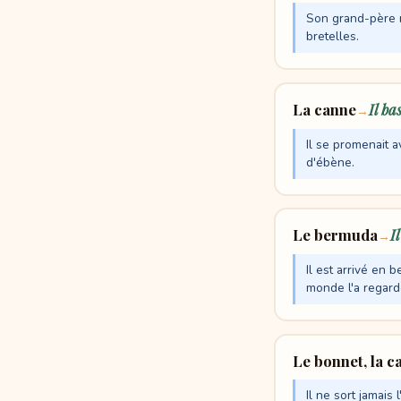
Son grand-père n
bretelles.
La canne
Il ba
→
Il se promenait 
d'ébène.
Le bermuda
I
→
Il est arrivé en b
monde l'a regard
Le bonnet, la c
Il ne sort jamais